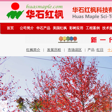
首页
公司简介
华石产品
美国红枫
彩树应用
工程案例
技术
红枫简介
|
发展历程
|
市场误区
| 产品:
红日
十