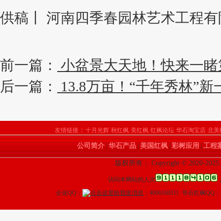
供稿丨 河南四季春园林艺术工程有
前一篇：
小盆景大天地！快来一睹
后一篇：
13.8万亩！“千年秀林”
：
友情链接
十月光辉
秋红枫
美红枫
红枫论坛
华石淘宝店
北美
公司简介
华石产品
美国红枫
彩树应用
工程
|
|
|
|
版权所有： Copyright © 2020
访问本网站的人次
企业QQ：
：4006168511 华石红枫QQ：3