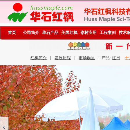
首页
公司简介
华石产品
美国红枫
彩树应用
工程案例
技术
红枫简介
|
发展历程
|
市场误区
| 产品:
红日
十