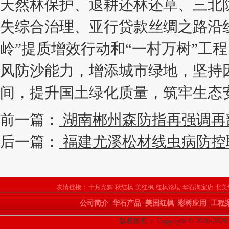
天然林保护、退耕还林还草、三北
失综合治理、亚行贷款丝绸之路沿
岭”提质增效行动和“一村万树”工
风防沙能力，增添城市绿地，坚持
间，提升国土绿化质量，筑牢生态
前一篇：
湖南郴州森防指再强调再
后一篇：
福建尤溪松材线虫病防控
：
友情链接
十月光辉
秋红枫
美红枫
红枫论坛
华石淘宝店
北美
公司简介
华石产品
美国红枫
彩树应用
工程
|
|
|
|
版权所有： Copyright © 2020