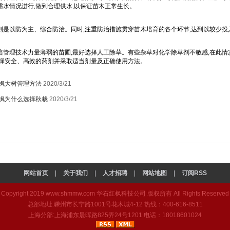
需水情况进行,做到合理供水,以保证苗木正常生长。
则是以防为主、综合防治。同时,注重防治措施贯穿苗木培育的各个环节,达到以较少
培管理技术力量薄弱的苗圃,最好选择人工除草。有些杂草对化学除草剂不敏感,在此情
选择安全、高效的药剂并采取适当剂量及正确使用方法。
枫大树管理方法
2020/3/21
枫为什么选择秋栽
2020/3/21
网站首页
|
关于我们
|
人才招聘
|
网站地图
|
订阅RSS
Copyright 2019
www.shmmw.com
华石红枫科技公司 版权所有 All Rights Reserved
总部地址:嵊州市长宁路1001号花木城4-12 热线：400-616-8511
上海分部:上海浦东晨晖路825弄24号1201 电话：18018601024