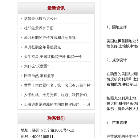
最新资讯
盆景矮化技巧大公开
1、圃地选择
杜鹃盆景养护手册
皋月杜鹃的养殖方法和注意事项
美国红枫苗圃地址首
性良好,土壤以中
皋月杜鹃全年养殖要点
天牛克星,美国红枫保护神-枫保一号
2、规划设计
为什么“玩盆景”
在确定的
美国红枫
回归自然 唯有盆景
情况研究利用和改
布和肥力,并绘制
世界十大盆景排名，第一名已有八百年树
龄
夕阳红枫、十月光辉、红冠、秋日梦幻、
按照充分利用土地、
较大时,耕作区长
夏日红、太阳谷等10-20公分大量供应市
上海迪斯尼移栽的美国红枫夕阳红、十月
体形、苗龄均较大
场！
光辉
联系我们
3、苗圃管理
地址：嵊州市长宁路1001号4-12
注重施肥的科学性
热线：4006168511