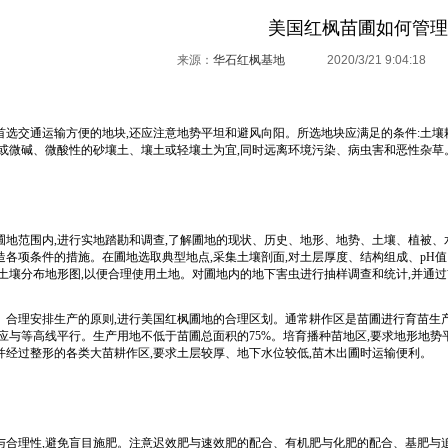
美国红枫苗圃如何管理
来源：
华石红枫基地
2020/3/21 9:04:1
选交通运输方便的地块,还应注意地势平坦和避风向阳。所选地块应满足的条件:土壤耕
性或微碱、微酸性的砂壤土、壤土或轻壤土为宜,同时远离环境污染、病虫害和恶性杂草
圃地范围内,进行实地踏勘和调查,了解圃地的现状、历史、地形、地势、土壤、植被、
造各项条件的措施。在圃地选取典型地点,采集土壤剖面,对土层厚度、结构组成、pH
出土壤分布地形图,以便合理使用土地。对圃地内的地下害虫进行抽样调查和统计,并通过
合理安排生产的原则,进行美国红枫圃地的合理区划。通常耕作区是苗圃进行育苗生产的基本单
边应与等高线平行。生产用地不低于苗圃总面积的75%。培育播种苗地区,要求地形地
并经过整形的各类大苗耕作区,要求土层较厚、地下水位较低,苗木出圃时运输便利。
1
与合理性,避免盲目施肥。注意迟效肥与速效肥的配合、有机肥与化肥的配合、基肥与追