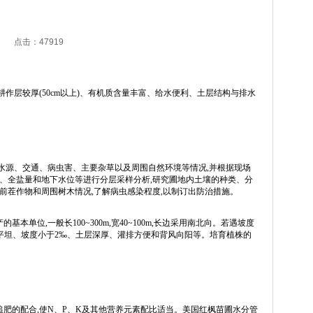
8 点击：47919
作层较厚(50cm以上)、有机质含量丰富、给水便利、土层结构与排水
。
水源、交通、病虫害、主要杂草以及周围自然环境等情况,并根据现场
值、全盐量和地下水位等进行分层采样分析,研究圃地内土壤的种类、分
前茬作物和周围树木情况,了解病虫感染程度,以制订出防治措施。
位,一般长100~300m,宽40~100m,长边采用南北向。若遇坡度
势平坦、坡度小于2‰、土层深厚、灌排方便和背风向阳等。培育植株的
肥的配合,使N、P、K及其他营养元素配比适当。美国红枫苗圃水分管