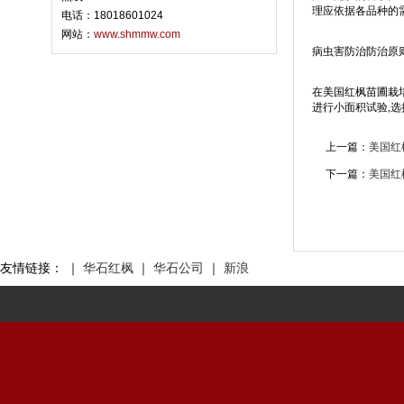
理应依据各品种的
电话：18018601024
网站：
www.shmmw.com
病虫害防治防治原
在美国红枫苗圃栽
进行小面积试验,
上一篇：
美国红
下一篇：
美国红
友情链接：
｜
华石红枫
｜
华石公司
｜
新浪